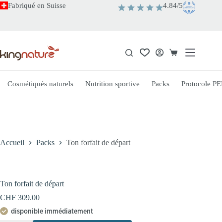
Passer
Fabriqué en Suisse
4.84/5
au
contenu
Panier
d’achat
Cosmétiqués naturels
Nutrition sportive
Packs
Protocole PE
Accueil
Packs
Ton forfait de départ
Ton forfait de départ
CHF 309.00
disponible immédiatement