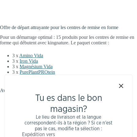
Offre de départ attrayante pour les centres de remise en forme
Pour un démarrage optimal : 15 produits pour les centres de remise en
forme qui débutent avec kingnature. Le paquet contient :
3 x
Amino Vida
3 x
Iron Vida
3 x
Magnésium Vida
3 x
PurePlantPROtein
3 x
Coup de Vitalité
Avec un stand de vente gratuit !
Tu es dans le bon
magasin?
Le lieu de livraison et la langue
correspondent-ils à ta région ? Si ce n'est
Commande
pas le cas, modifie ta sélection :
Mise en place
Expédition vers
Vendre