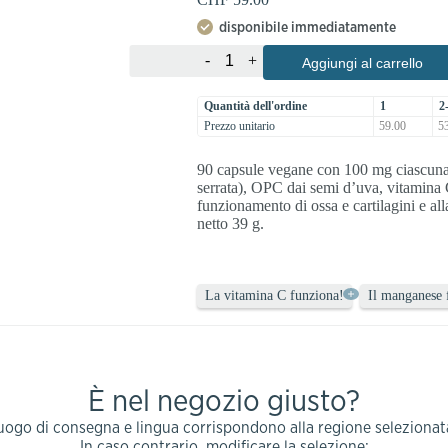
disponibile immediatamente
-
+
Aggiungi al carrello
Quantità dell'ordine
1
2
Prezzo unitario
59.00
53
90 capsule vegane con 100 mg ciascuna di
serrata), OPC dai semi d’uva, vitamina
funzionamento di ossa e cartilagini e al
netto 39 g.
La vitamina C funziona!
Il manganese 
È nel negozio giusto?
uogo di consegna e lingua corrispondono alla regione selezionat
In caso contrario, modificare la selezione: