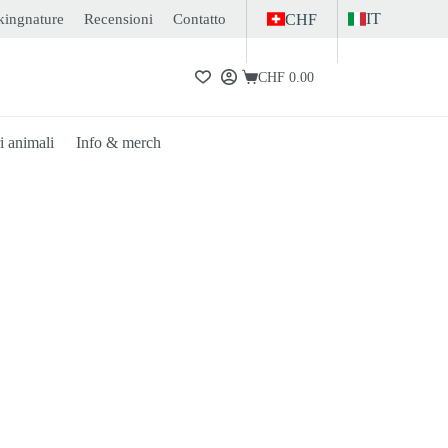
IT
kingnature
Recensioni
Contatto
CHF
CHF
0.00
Carrello
i animali
Info & merch