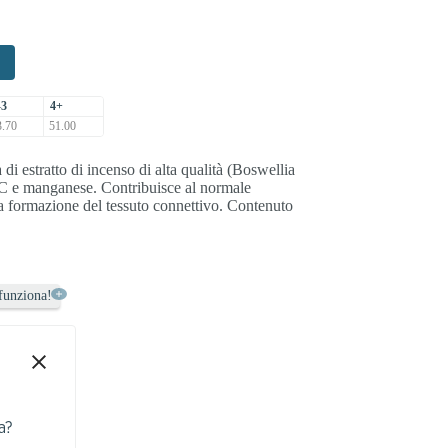
-3
4+
.70
51.00
 estratto di incenso di alta qualità (Boswellia
 C e manganese. Contribuisce al normale
la formazione del tessuto connettivo. Contenuto
funziona!
a?