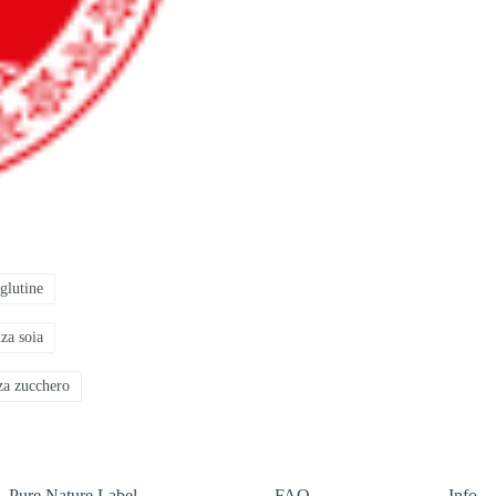
glutine
za soia
za zucchero
Pure Nature Label
FAQ
Info