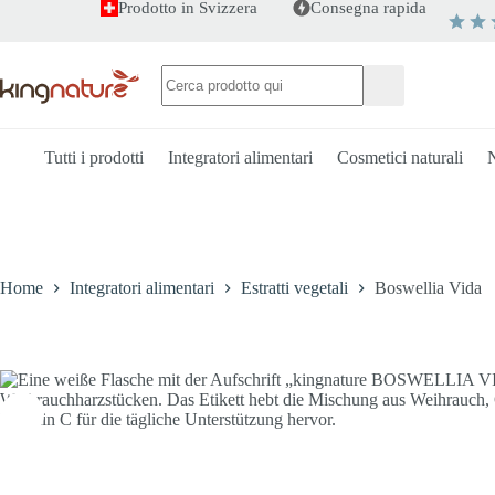
Salta
Prodotto in Svizzera
Consegna rapida
al
Boswellia Vida
-
+
contenuto
Aggiungi al carrello
CHF
59.00
Nessun
risultato
Tutti i prodotti
Integratori alimentari
Cosmetici naturali
N
Home
Integratori alimentari
Estratti vegetali
Boswellia Vida